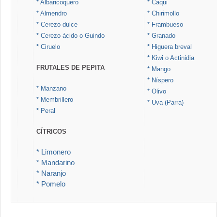
* Albaricoquero
* Caqui
* Almendro
* Chirimollo
* Cerezo dulce
* Frambueso
* Cerezo ácido o Guindo
* Granado
* Ciruelo
* Higuera breval
* Kiwi o Actinidia
FRUTALES DE PEPITA
* Mango
* Níspero
* Manzano
* Olivo
* Membrillero
* Uva (Parra)
* Peral
CÍTRICOS
* Limonero
* Mandarino
* Naranjo
* Pomelo