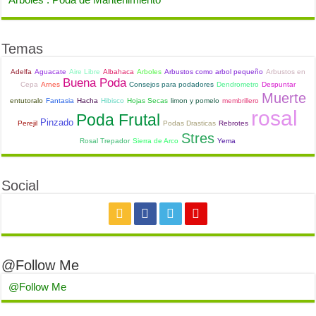
Temas
Adelfa
Aguacate
Aire Libre
Albahaca
Arboles
Arbustos como arbol pequeño
Arbustos en
Buena Poda
Cepa
Arnes
Consejos para podadores
Dendrometro
Despuntar
Muerte
entutoralo
Fantasia
Hacha
Hibisco
Hojas Secas
limon y pomelo
membrillero
rosal
Poda Frutal
Pinzado
Perejil
Podas Drasticas
Rebrotes
Stres
Rosal Trepador
Sierra de Arco
Yema
Social
@Follow Me
@Follow Me