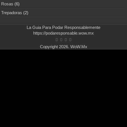
Rosas
(6)
Trepadoras
(2)
La Guia Para Podar Responsablemente
https://podaresponsable.wow.mx
Copyright 2026. WoW.Mx