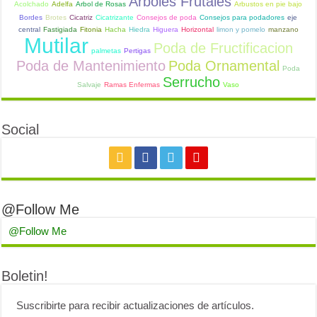
Arboles Frutales
Acolchado
Adelfa
Arbol de Rosas
Arbustos en pie bajo
Bordes
Brotes
Cicatriz
Cicatrizante
Consejos de poda
Consejos para podadores
eje
central
Fastigiada
Fitonia
Hacha
Hiedra
Higuera
Horizontal
limon y pomelo
manzano
Mutilar
Poda de Fructificacion
palmetas
Pertigas
Poda de Mantenimiento
Poda Ornamental
Poda
Serrucho
Salvaje
Ramas Enfermas
Vaso
Social
@Follow Me
@Follow Me
Boletin!
Suscribirte para recibir actualizaciones de artículos.