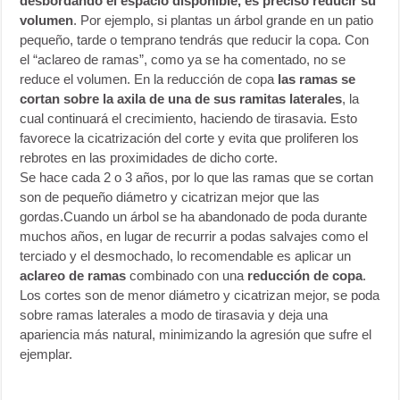
desbordando el espacio disponible, es preciso reducir su
volumen
. Por ejemplo, si plantas un árbol grande en un patio
pequeño, tarde o temprano tendrás que reducir la copa. Con
el “aclareo de ramas”, como ya se ha comentado, no se
reduce el volumen. En la reducción de copa
las ramas se
cortan sobre la axila de una de sus ramitas laterales
, la
cual continuará el crecimiento, haciendo de tirasavia. Esto
favorece la cicatrización del corte y evita que proliferen los
rebrotes en las proximidades de dicho corte.
Se hace cada 2 o 3 años, por lo que las ramas que se cortan
son de pequeño diámetro y cicatrizan mejor que las
gordas.Cuando un árbol se ha abandonado de poda durante
muchos años, en lugar de recurrir a podas salvajes como el
terciado y el desmochado, lo recomendable es aplicar un
aclareo de ramas
combinado con una
reducción de copa
.
Los cortes son de menor diámetro y cicatrizan mejor, se poda
sobre ramas laterales a modo de tirasavia y deja una
apariencia más natural, minimizando la agresión que sufre el
ejemplar.